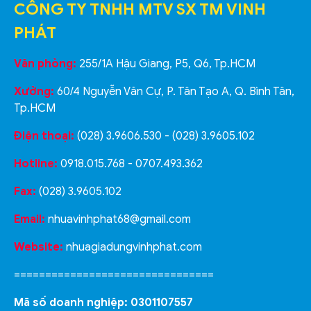
CÔNG TY TNHH MTV SX TM VINH
PHÁT
Văn phòng:
255/1A Hậu Giang, P5, Q6, Tp.HCM
Xưởng:
60/4 Nguyễn Văn Cự, P. Tân Tạo A, Q. Bình Tân,
Tp.HCM
Điện thoại:
(028) 3.9606.530 - (028) 3.9605.102
Hotline:
0918.015.768 - 0707.493.362
Fax:
(028) 3.9605.102
Email:
nhuavinhphat68@gmail.com
Website:
nhuagiadungvinhphat.com
================================
Mã số doanh nghiệp: 0301107557