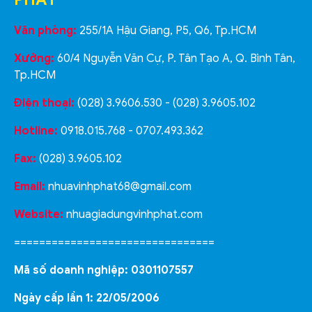
Văn phòng:
255/1A Hậu Giang, P5, Q6, Tp.HCM
Xưởng:
60/4 Nguyễn Văn Cự, P. Tân Tạo A, Q. Bình Tân,
Tp.HCM
Điện thoại:
(028) 3.9606.530 - (028) 3.9605.102
Hotline:
0918.015.768 - 0707.493.362
Fax:
(028) 3.9605.102
Email:
nhuavinhphat68@gmail.com
Website:
nhuagiadungvinhphat.com
================================
Mã số doanh nghiệp: 0301107557
Ngày cấp lần 1: 22/05/2006