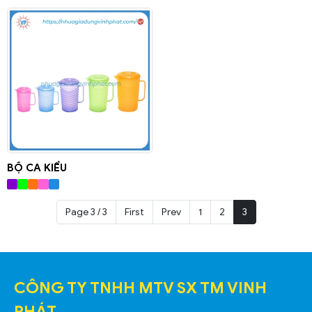
BỘ CA KIỂU
Page 3 / 3
First
Prev
1
2
3
CÔNG TY TNHH MTV SX TM VINH
PHÁT