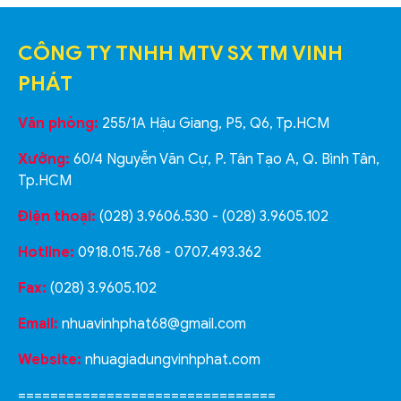
CÔNG TY TNHH MTV SX TM VINH
PHÁT
Văn phòng:
255/1A Hậu Giang, P5, Q6, Tp.HCM
Xưởng:
60/4 Nguyễn Văn Cự, P. Tân Tạo A, Q. Bình Tân,
Tp.HCM
Điện thoại:
(028) 3.9606.530 - (028) 3.9605.102
Hotline:
0918.015.768 - 0707.493.362
Fax:
(028) 3.9605.102
Email:
nhuavinhphat68@gmail.com
Website:
nhuagiadungvinhphat.com
================================