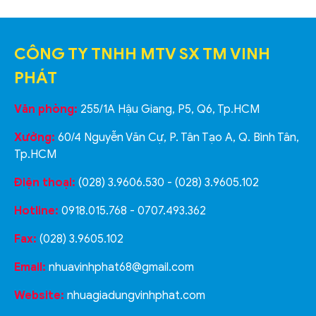
CÔNG TY TNHH MTV SX TM VINH
PHÁT
Văn phòng:
255/1A Hậu Giang, P5, Q6, Tp.HCM
Xưởng:
60/4 Nguyễn Văn Cự, P. Tân Tạo A, Q. Bình Tân,
Tp.HCM
Điện thoại:
(028) 3.9606.530 - (028) 3.9605.102
Hotline:
0918.015.768 - 0707.493.362
Fax:
(028) 3.9605.102
Email:
nhuavinhphat68@gmail.com
Website:
nhuagiadungvinhphat.com