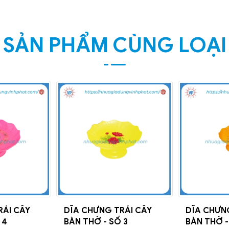
SẢN PHẨM CÙNG LOẠI
RÁI CÂY
DĨA CHƯNG TRÁI CÂY
DĨA CHƯN
 4
BÀN THỜ - SỐ 3
BÀN THỜ -