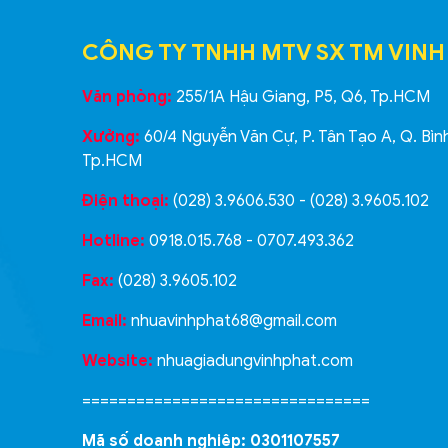
CÔNG TY TNHH MTV SX TM VINH
Văn phòng:
255/1A Hậu Giang, P5, Q6, Tp.HCM
Xưởng:
60/4 Nguyễn Văn Cự, P. Tân Tạo A, Q. Bìn
Tp.HCM
Điện thoại:
(028) 3.9606.530 - (028) 3.9605.102
Hotline:
0918.015.768 - 0707.493.362
Fax:
(028) 3.9605.102
Email:
nhuavinhphat68@gmail.com
Website:
nhuagiadungvinhphat.com
================================
Mã số doanh nghiệp: 0301107557