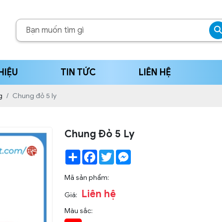
HIỆU
TIN TỨC
LIÊN HỆ
g
Chung đỏ 5 ly
Chung Đỏ 5 Ly
Share
Facebook
Twitter
Messenger
Mã sản phẩm:
Liên hệ
Giá:
Màu sắc: