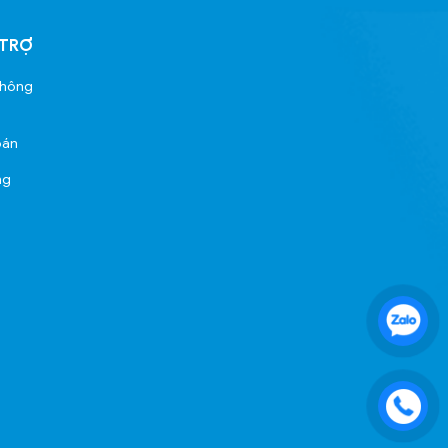
 TRỢ
thông
oán
ng