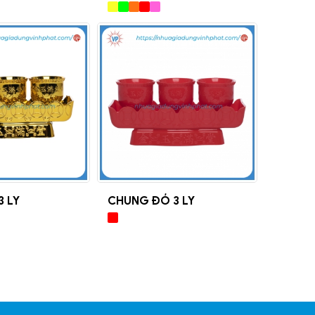
3 LY
CHUNG ĐỎ 3 LY