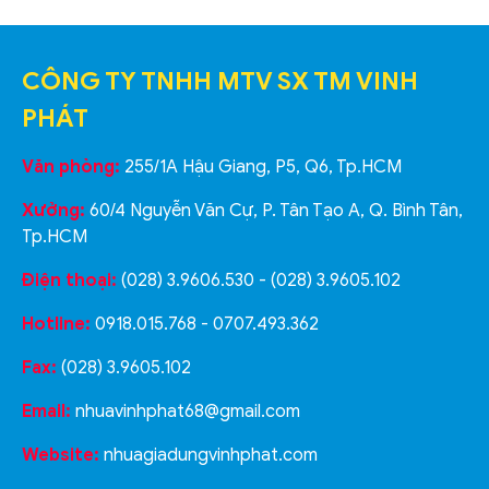
CÔNG TY TNHH MTV SX TM VINH
PHÁT
Văn phòng:
255/1A Hậu Giang, P5, Q6, Tp.HCM
Xưởng:
60/4 Nguyễn Văn Cự, P. Tân Tạo A, Q. Bình Tân,
Tp.HCM
Điện thoại:
(028) 3.9606.530 - (028) 3.9605.102
Hotline:
0918.015.768 - 0707.493.362
Fax:
(028) 3.9605.102
Email:
nhuavinhphat68@gmail.com
Website:
nhuagiadungvinhphat.com