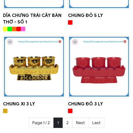
DĨA CHƯNG TRÁI CÂY BÀN
CHUNG ĐỎ 5 LY
THỜ - SỐ 1
CHUNG XI 3 LY
CHUNG ĐỎ 3 LY
Page 1 / 2
1
2
Next
Last