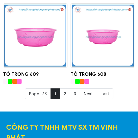
TÔ TRONG 609
TÔ TRONG 608
Page 1 / 3
1
2
3
Next
Last
CÔNG TY TNHH MTV SX TM VINH
PHÁT