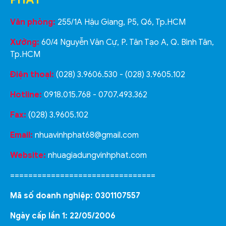
Văn phòng:
255/1A Hậu Giang, P5, Q6, Tp.HCM
Xưởng:
60/4 Nguyễn Văn Cự, P. Tân Tạo A, Q. Bình Tân,
Tp.HCM
Điện thoại:
(028) 3.9606.530 - (028) 3.9605.102
Hotline:
0918.015.768 - 0707.493.362
Fax:
(028) 3.9605.102
Email:
nhuavinhphat68@gmail.com
Website:
nhuagiadungvinhphat.com
================================
Mã số doanh nghiệp: 0301107557
Ngày cấp lần 1: 22/05/2006