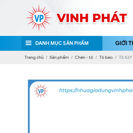
DANH MỤC SẢN PHẨM
GIỚI T
Trang chủ
Sản phẩm
Chén - tô
Tô bèo
Tô 527 