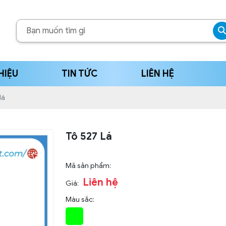
HIỆU
TIN TỨC
LIÊN HỆ
lá
Tô 527 Lá
Mã sản phẩm:
Liên hệ
Giá:
Màu sắc: