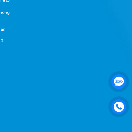
 TRỢ
thông
oán
ng