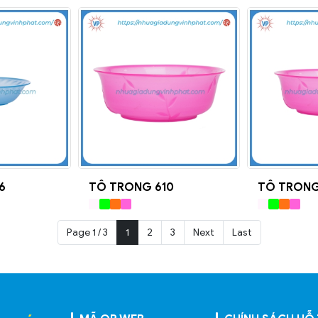
6
TÔ TRONG 610
TÔ TRONG
Page 1 / 3
1
2
3
Next
Last