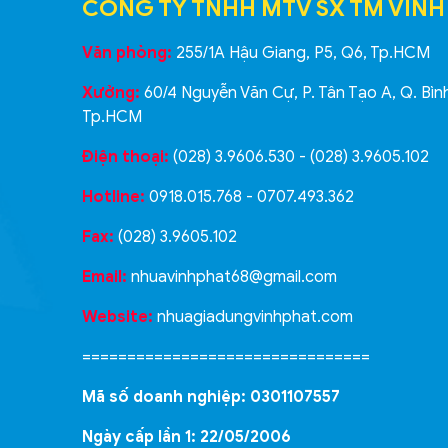
CÔNG TY TNHH MTV SX TM VINH
Văn phòng:
255/1A Hậu Giang, P5, Q6, Tp.HCM
Xưởng:
60/4 Nguyễn Văn Cự, P. Tân Tạo A, Q. Bìn
Tp.HCM
Điện thoại:
(028) 3.9606.530 - (028) 3.9605.102
Hotline:
0918.015.768 - 0707.493.362
Fax:
(028) 3.9605.102
Email:
nhuavinhphat68@gmail.com
Website:
nhuagiadungvinhphat.com
================================
Mã số doanh nghiệp: 0301107557
Ngày cấp lần 1: 22/05/2006